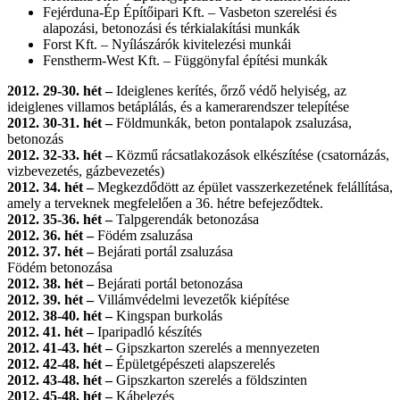
Fejérduna-Ép Építőipari Kft. – Vasbeton szerelési és
alapozási, betonozási és térkialakítási munkák
Forst Kft. – Nyílászárók kivitelezési munkái
Fenstherm-West Kft. – Függönyfal építési munkák
2012. 29-30. hét –
Ideiglenes kerítés, őrző védő helyiség, az
ideiglenes villamos betáplálás, és a kamerarendszer telepítése
2012. 30-31. hét –
Földmunkák, beton pontalapok zsaluzása,
betonozás
2012. 32-33. hét –
Közmű rácsatlakozások elkészítése (csatornázás,
vizbevezetés, gázbevezetés)
2012. 34. hét –
Megkezdődött az épület vasszerkezetének felállítása,
amely a terveknek megfelelően a 36. hétre befejeződtek.
2012. 35-36. hét –
Talpgerendák betonozása
2012. 36. hét –
Födém zsaluzása
2012. 37. hét –
Bejárati portál zsaluzása
Födém betonozása
2012. 38. hét –
Bejárati portál betonozása
2012. 39. hét –
Villámvédelmi levezetők kiépítése
2012. 38-40. hét –
Kingspan burkolás
2012. 41. hét –
Iparipadló készítés
2012. 41-43. hét –
Gipszkarton szerelés a mennyezeten
2012. 42-48. hét –
Épületgépészeti alapszerelés
2012. 43-48. hét –
Gipszkarton szerelés a földszinten
2012. 45-48. hét –
Kábelezés