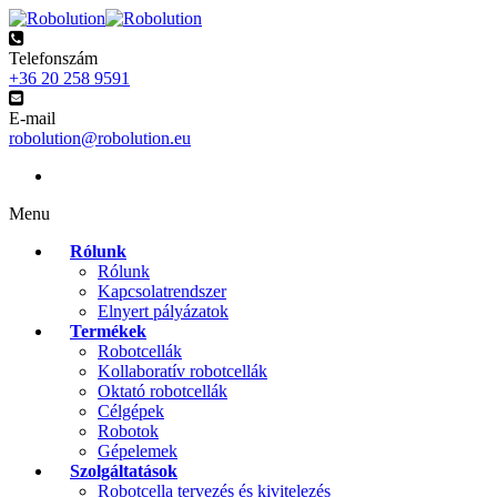
Telefonszám
+36 20 258 9591
E-mail
robolution@robolution.eu
Menu
Rólunk
Rólunk
Kapcsolatrendszer
Elnyert pályázatok
Termékek
Robotcellák
Kollaboratív robotcellák
Oktató robotcellák
Célgépek
Robotok
Gépelemek
Szolgáltatások
Robotcella tervezés és kivitelezés