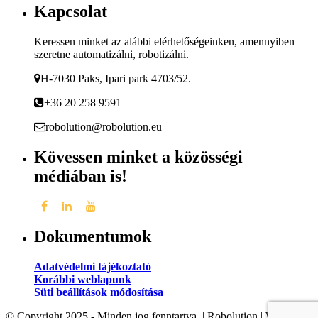
Kapcsolat
Keressen minket az alábbi elérhetőségeinken, amennyiben
szeretne automatizálni, robotizálni.
H-7030 Paks, Ipari park 4703/52.
+36 20 258 9591
robolution@robolution.eu
Kövessen minket a közösségi
médiában is!
Dokumentumok
Adatvédelmi tájékoztató
Korábbi weblapunk
Süti beállítások módosítása
© Copyright 2025 - Minden jog fenntartva. | Robolution | Weboldalt