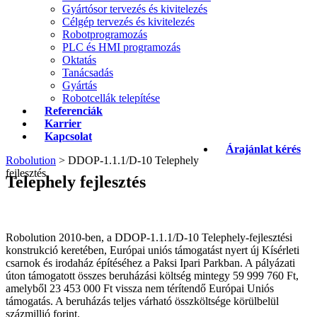
Gyártósor tervezés és kivitelezés
Célgép tervezés és kivitelezés
Robotprogramozás
PLC és HMI programozás
Oktatás
Tanácsadás
Gyártás
Robotcellák telepítése
Referenciák
Karrier
Kapcsolat
Árajánlat kérés
Robolution
>
DDOP-1.1.1/D-10 Telephely
fejlesztés
Telephely fejlesztés
Robolution 2010-ben, a DDOP-1.1.1/D-10 Telephely-fejlesztési
konstrukció keretében, Európai uniós támogatást nyert új Kísérleti
csarnok és irodaház építéséhez a Paksi Ipari Parkban. A pályázati
úton támogatott összes beruházási költség mintegy 59 999 760 Ft,
amelyből 23 453 000 Ft vissza nem térítendő Európai Uniós
támogatás. A beruházás teljes várható összköltsége körülbelül
százmillió forint.