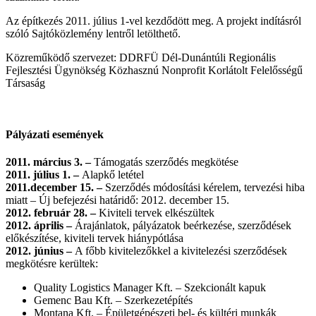
Az építkezés 2011. július 1-vel kezdődött meg. A projekt indításról
szóló Sajtóközlemény lentről letölthető.
Közreműködő szervezet: DDRFÜ Dél-Dunántúli Regionális
Fejlesztési Ügynökség Közhasznú Nonprofit Korlátolt Felelősségű
Társaság
Pályázati események
2011. március 3. –
Támogatás szerződés megkötése
2011. július 1. –
Alapkő letétel
2011.december 15. –
Szerződés módosítási kérelem, tervezési hiba
miatt – Új befejezési határidő: 2012. december 15.
2012. február 28. –
Kiviteli tervek elkészültek
2012. április –
Árajánlatok, pályázatok beérkezése, szerződések
előkészítése, kiviteli tervek hiánypótlása
2012. június –
A főbb kivitelezőkkel a kivitelezési szerződések
megkötésre kerültek:
Quality Logistics Manager Kft. – Szekcionált kapuk
Gemenc Bau Kft. – Szerkezetépítés
Montana Kft. – Épületgépészeti bel- és kültéri munkák