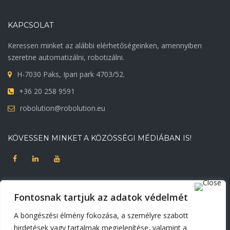
KAPCSOLAT
Keressen minket az alábbi elérhetőségeinken, amennyiben
szeretne automatizálni, robotizálni.
H-7030 Paks, Ipari park 4703/52.
+36 20 258 9591
robolution@robolution.eu
KÖVESSEN MINKET A KÖZÖSSÉGI MÉDIÁBAN IS!
DOKUMENTUMOK
Fontosnak tartjuk az adatok védelmét
Adatvédelmi tájékoztató
Korábbi weblapunk
A böngészési élmény fokozása, a személyre szabott
Süti beállítások módosítása
hirdetések vagy tartalmak megjelenítése, valamint a