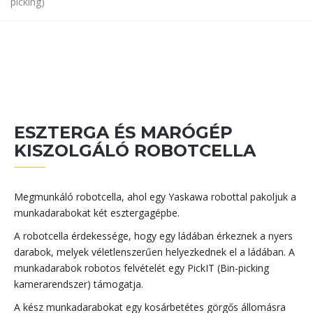
picking)
ESZTERGA ÉS MARÓGÉP
KISZOLGÁLÓ ROBOTCELLA
Megmunkáló robotcella, ahol egy Yaskawa robottal pakoljuk a
munkadarabokat két esztergagépbe.
A robotcella érdekessége, hogy egy ládában érkeznek a nyers
darabok, melyek véletlenszerűen helyezkednek el a ládában. A
munkadarabok robotos felvételét egy PickIT (Bin-picking
kamerarendszer) támogatja.
A kész munkadarabokat egy kosárbetétes görgős állomásra