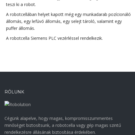
teszi ki a robot.
A robotcellában helyet kapott még egy munkadarab pozícionáló
állomás, egy lefúvó állomás, egy selejt tároló, valamint egy
puffer állomás.
A robotcella Siemens PLC vezérléssel rendelkezik.
RÓLUNK
Cégünk alapelve, hogy magas, kompromisszummentes
minőséget biztosítsunk, a robotcella vagy gép magas szintű
rendelkezésre állásának biztosítása érdekében.