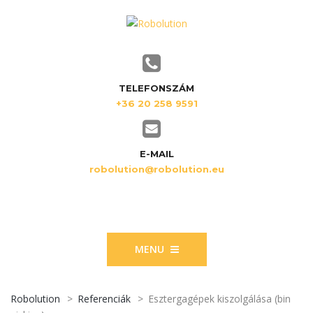
TELEFONSZÁM
+36 20 258 9591
E-MAIL
robolution@robolution.eu
MENU
Robolution
>
Referenciák
>
Esztergagépek kiszolgálása (bin