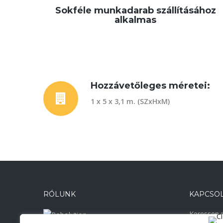
Sokféle munkadarab szállításához
alkalmas
Hozzávetőleges méretei:
1 x 5 x 3,1 m. (SZxHxM)
RÓLUNK
KAPCSO
Keressen m