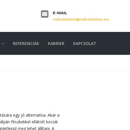
E-MAIL
robolution@robolution.eu
REFERENCIÁK
KARRIER
KAPCSOLAT
sára egy jó alternatíva. Akár a
ályán fészkekkel ellátott kocsik
getlenül meg lehet állítani. A