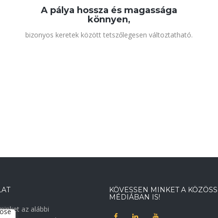
A pálya hossza és magassága
könnyen,
bizonyos keretek között tetszőlegesen változtatható.
LAT
KÖVESSEN MINKET A KÖZÖSS
MÉDIÁBAN IS!
inket az alábbi