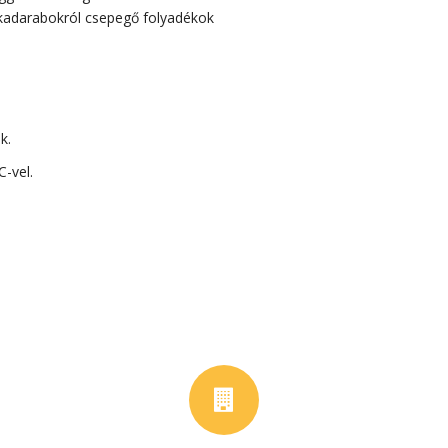
nkadarabokról csepegő folyadékok
k.
C-vel.