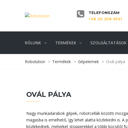
TELEFONSZÁM
+36 20 258 9591
RÓLUNK
TERMÉKEK
SZOLGÁLTATÁSOK
Robolution
>
Termékek
>
Gépelemek
>
Ovál pálya
OVÁL PÁLYA
Nagy munkadarabok gépek, robotcellák közötti mozgatá
magasba is emelhető, így lehet alatta közlekedni is. A p
közlekednek, melyeket stopperekkel a többi kocsitól füg