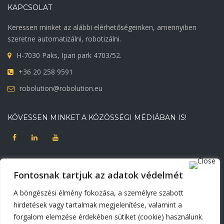
KAPCSOLAT
Keressen minket az alábbi elérhetőségeinken, amennyiben
szeretne automatizálni, robotizálni.
H-7030 Paks, Ipari park 4703/52.
+36 20 258 9591
robolution@robolution.eu
KÖVESSEN MINKET A KÖZÖSSÉGI MÉDIÁBAN IS!
DOKUMENTUMOK
Fontosnak tartjuk az adatok védelmét
Adatvédelmi tájékoztató
Korábbi weblapunk
A böngészési élmény fokozása, a személyre szabott
Süti beállítások módosítása
hirdetések vagy tartalmak megjelenítése, valamint a
forgalom elemzése érdekében sütiket (cookie) használunk.