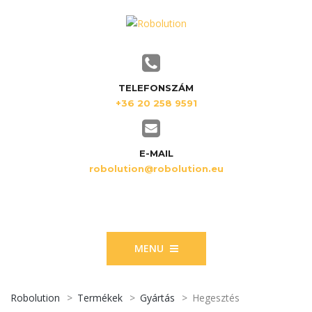
TELEFONSZÁM
+36 20 258 9591
E-MAIL
robolution@robolution.eu
MENU
Robolution
>
Termékek
>
Gyártás
>
Hegesztés