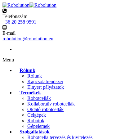
Telefonszám
+36 20 258 9591
E-mail
robolution@robolution.eu
Menu
Rólunk
Rólunk
Kapcsolatrendszer
Elnyert pályázatok
Termékek
Robotcellák
Kollaboratív robotcellák
Oktató robotcellák
Célgépek
Robotok
Gépelemek
Szolgáltatások
Robotcella tervezés és kivitelezés