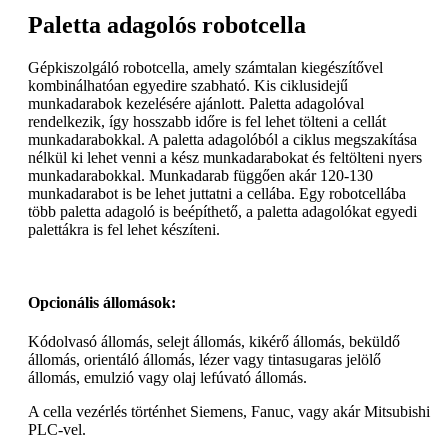
Paletta adagolós robotcella
Gépkiszolgáló robotcella, amely számtalan kiegészítővel
kombinálhatóan egyedire szabható. Kis ciklusidejű
munkadarabok kezelésére ajánlott. Paletta adagolóval
rendelkezik, így hosszabb időre is fel lehet tölteni a cellát
munkadarabokkal. A paletta adagolóból a ciklus megszakítása
nélkül ki lehet venni a kész munkadarabokat és feltölteni nyers
munkadarabokkal. Munkadarab függően akár 120-130
munkadarabot is be lehet juttatni a cellába. Egy robotcellába
több paletta adagoló is beépíthető, a paletta adagolókat egyedi
palettákra is fel lehet készíteni.
Opcionális állomások:
Kódolvasó állomás, selejt állomás, kikérő állomás, beküldő
állomás, orientáló állomás, lézer vagy tintasugaras jelölő
állomás, emulzió vagy olaj lefúvató állomás.
A cella vezérlés történhet Siemens, Fanuc, vagy akár Mitsubishi
PLC-vel.