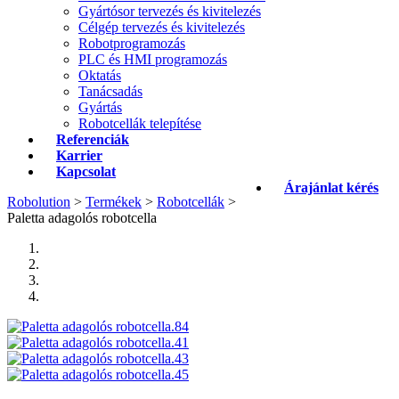
Gyártósor tervezés és kivitelezés
Célgép tervezés és kivitelezés
Robotprogramozás
PLC és HMI programozás
Oktatás
Tanácsadás
Gyártás
Robotcellák telepítése
Referenciák
Karrier
Kapcsolat
Árajánlat kérés
Robolution
>
Termékek
>
Robotcellák
>
Paletta adagolós robotcella