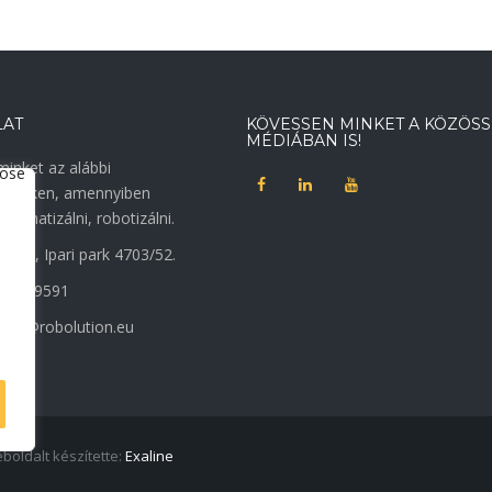
LAT
KÖVESSEN MINKET A KÖZÖSS
MÉDIÁBAN IS!
inket az alábbi
égeinken, amennyiben
utomatizálni, robotizálni.
Paks, Ipari park 4703/52.
 258 9591
tion@robolution.eu
boldalt készítette:
Exaline