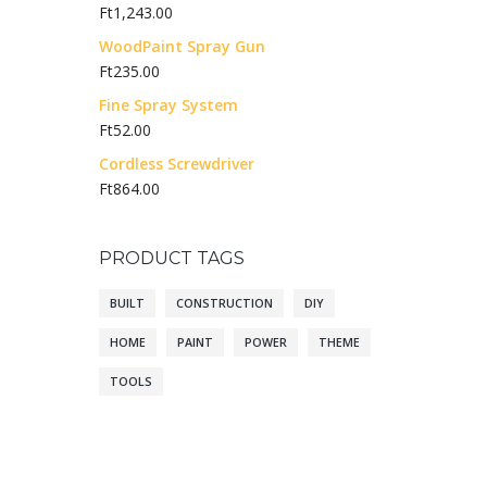
Ft
1,243.00
WoodPaint Spray Gun
Ft
235.00
Fine Spray System
Ft
52.00
Cordless Screwdriver
Ft
864.00
PRODUCT TAGS
BUILT
CONSTRUCTION
DIY
HOME
PAINT
POWER
THEME
TOOLS