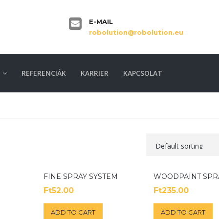
E-MAIL
robolution@robolution.eu
REFERENCIÁK
KARRIER
KAPCSOLAT
FINE SPRAY SYSTEM
WOODPAINT SPR
Ft
52.00
Ft
235.00
ADD TO CART
ADD TO CART