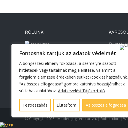
RÓLUNK
KAPCSO
Keressen m
elérhetős
Fontosnak tartjuk az adatok védelmét
szeretne a
Cégünk alapelve, hogy magas,
A böngészési élmény fokozása, a személyre szabott
kompromisszummentes minőséget
H-7030 
hirdetések vagy tartalmak megjelenítése, valamint a
biztosítsunk, a robotcella vagy gép
+36 20
magas szintű rendelkezésre állásának
forgalom elemzése érdekében sütiket (cookie) használunk.
biztosítása érdekében.
"Az összes elfogadása" gombra kattintva hozzájárulhat a
robolu
sütik használatához.
Adatkezelési Tájékoztató
Testreszabás
Elutasítom
Az összes elfogadása
© Copyright 2025 - Minden jog fenntartva. | Robolution | We