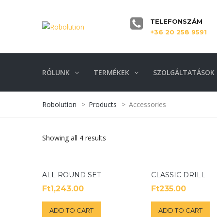
TELEFONSZÁM
+36 20 258 9591
RÓLUNK
TERMÉKEK
SZOLGÁLTATÁSOK
Robolution
>
Products
>
Accessories
Showing all 4 results
ALL ROUND SET
CLASSIC DRILL
Ft
1,243.00
Ft
235.00
ADD TO CART
ADD TO CART