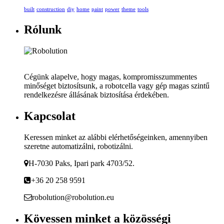
built
construction
diy
home
paint
power
theme
tools
Rólunk
Cégünk alapelve, hogy magas, kompromisszummentes
minőséget biztosítsunk, a robotcella vagy gép magas szintű
rendelkezésre állásának biztosítása érdekében.
Kapcsolat
Keressen minket az alábbi elérhetőségeinken, amennyiben
szeretne automatizálni, robotizálni.
H-7030 Paks, Ipari park 4703/52.
+36 20 258 9591
robolution@robolution.eu
Kövessen minket a közösségi