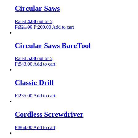
Circular Saws
Rated
4.00
out of 5
Original
Current
Ft
321.00
Ft
200.00
Add to cart
price
price
was:
is:
Ft321.00.
Ft200.00.
Circular Saws BareTool
Rated
5.00
out of 5
Ft
543.00
Add to cart
Classic Drill
Ft
235.00
Add to cart
Cordless Screwdriver
Ft
864.00
Add to cart