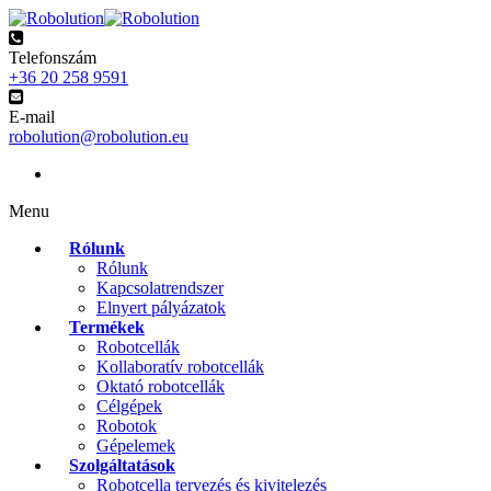
Telefonszám
+36 20 258 9591
E-mail
robolution@robolution.eu
Menu
Rólunk
Rólunk
Kapcsolatrendszer
Elnyert pályázatok
Termékek
Robotcellák
Kollaboratív robotcellák
Oktató robotcellák
Célgépek
Robotok
Gépelemek
Szolgáltatások
Robotcella tervezés és kivitelezés