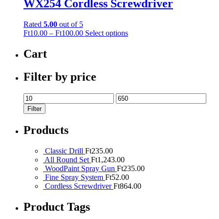
WX254 Cordless Screwdriver
Rated
5.00
out of 5
This
Ft
10.00
–
Ft
100.00
Select options
product
has
Cart
multiple
variants.
Filter by price
The
options
may
Min
Max
be
price
price
Filter
chosen
on
Products
the
product
page
Classic Drill
Ft
235.00
All Round Set
Ft
1,243.00
WoodPaint Spray Gun
Ft
235.00
Fine Spray System
Ft
52.00
Cordless Screwdriver
Ft
864.00
Product Tags