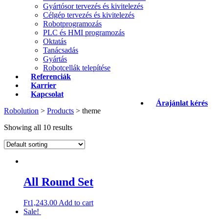
Gyártósor tervezés és kivitelezés
Célgép tervezés és kivitelezés
Robotprogramozás
PLC és HMI programozás
Oktatás
Tanácsadás
Gyártás
Robotcellák telepítése
Referenciák
Karrier
Kapcsolat
Árajánlat kérés
Robolution
>
Products
>
theme
Showing all 10 results
All Round Set
Ft
1,243.00
Add to cart
Sale!