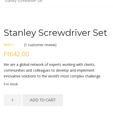
Stanley Screwdriver Set
Stanley Screwdriver Set
(
1
customer review)
Rated
1
Ft
642.00
3.00
out of 5
based
We are a global network of experts working with clients,
on
customer
communities and colleagues to develop and implement
rating
innovative solutions to the world’s most complex challenge.
5 in stock
Stanley
ADD TO CART
Screwdriver
Set