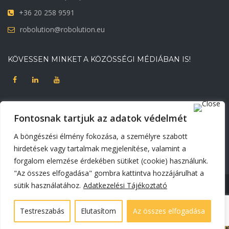
+36 20 258 9591
robolution@robolution.eu
KÖVESSEN MINKET A KÖZÖSSÉGI MÉDIÁBAN IS!
DOKUMENTUMOK
Fontosnak tartjuk az adatok védelmét
Adatvédelmi tájékoztató
Korábbi weblapunk
A böngészési élmény fokozása, a személyre szabott
Süti beállítások módosítása
hirdetések vagy tartalmak megjelenítése, valamint a
forgalom elemzése érdekében sütiket (cookie) használunk.
"Az összes elfogadása" gombra kattintva hozzájárulhat a
sütik használatához.
Adatkezelési Tájékoztató
© Copyright 2025 - Minden jog fenntartva. | Robolution | Weboldalt
készítette:
Exaline
Testreszabás
Elutasítom
Az összes elfogadása