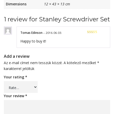
Dimensions
12 × 43 × 13 cm
1 review for
Stanley Screwdriver Set
Tomas Edinson
–
2016.06.03.
Rated
3
Happy to buy it!
out of 5
Add a review
Az e-mail címet nem tesszük közzé.
A kötelező mezőket
*
karakterrel jelöltük
Your rating
*
Your review
*